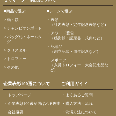
■商品で選ぶ
■シーンで選ぶ
> 楯・額
・表彰
（社内表彰・定年記念表彰など）
> チャンピオンボード
・アワード受賞
> バッグ札・ネームタ
（感謝状・認定書・式典など）
グ
・記念品
> クリスタル
（創立記念・周年記念など）
> トロフィー
・スポーツ
（入賞トロフィー・大会記念品な
> その他
ど）
企業表彰100選について
ご利用ガイド
・トップページ
・よくあるご質問
・企業表彰100選が選ばれる理由
・購入方法・流れ
・会社概要
・決済方法について