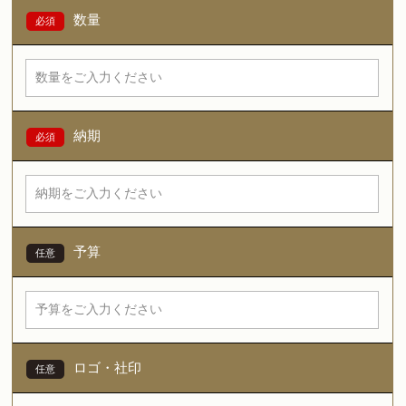
数量
納期
予算
ロゴ・社印