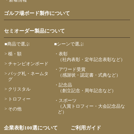
・新着情報
ゴルフ場ボード製作について
セミオーダー製品について
■商品で選ぶ
■シーンで選ぶ
> 楯・額
・表彰
（社内表彰・定年記念表彰など）
> チャンピオンボード
・アワード受賞
> バッグ札・ネームタ
（感謝状・認定書・式典など）
グ
・記念品
> クリスタル
（創立記念・周年記念など）
> トロフィー
・スポーツ
（入賞トロフィー・大会記念品な
> その他
ど）
企業表彰100選について
ご利用ガイド