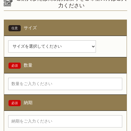
力ください
サイズ
数量
納期