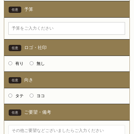
予算
ロゴ・社印
有り
無し
向き
タテ
ヨコ
ご要望・備考