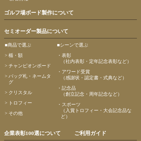
ゴルフ場ボード製作について
セミオーダー製品について
■商品で選ぶ
■シーンで選ぶ
> 楯・額
・表彰
（社内表彰・定年記念表彰など）
> チャンピオンボード
・アワード受賞
> バッグ札・ネームタ
（感謝状・認定書・式典など）
グ
・記念品
> クリスタル
（創立記念・周年記念など）
> トロフィー
・スポーツ
（入賞トロフィー・大会記念品な
> その他
ど）
企業表彰100選について
ご利用ガイド