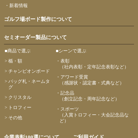
・新着情報
ゴルフ場ボード製作について
セミオーダー製品について
■商品で選ぶ
■シーンで選ぶ
> 楯・額
・表彰
（社内表彰・定年記念表彰など）
> チャンピオンボード
・アワード受賞
> バッグ札・ネームタ
（感謝状・認定書・式典など）
グ
・記念品
> クリスタル
（創立記念・周年記念など）
> トロフィー
・スポーツ
（入賞トロフィー・大会記念品な
> その他
ど）
企業表彰100選について
ご利用ガイド