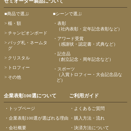
セミオーダー製品について
■商品で選ぶ
■シーンで選ぶ
> 楯・額
・表彰
（社内表彰・定年記念表彰など）
> チャンピオンボード
・アワード受賞
> バッグ札・ネームタ
（感謝状・認定書・式典など）
グ
・記念品
> クリスタル
（創立記念・周年記念など）
> トロフィー
・スポーツ
（入賞トロフィー・大会記念品な
> その他
ど）
企業表彰100選について
ご利用ガイド
・トップページ
・よくあるご質問
・企業表彰100選が選ばれる理由
・購入方法・流れ
・会社概要
・決済方法について