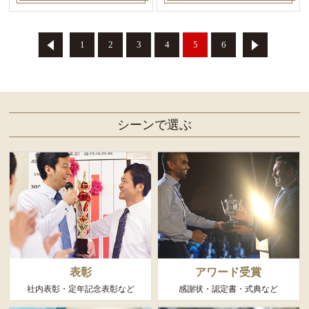
1
2
3
4
5
6
シーンで選ぶ
表彰
アワード受賞
社内表彰・定年記念表彰など
感謝状・認定書・式典など