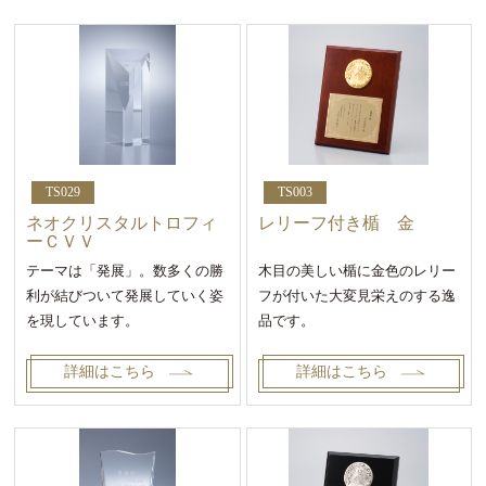
TS029
TS003
ネオクリスタルトロフィ
レリーフ付き楯 金
ーＣＶＶ
テーマは「発展」。数多くの勝
木目の美しい楯に金色のレリー
利が結びついて発展していく姿
フが付いた大変見栄えのする逸
を現しています。
品です。
詳細はこちら
詳細はこちら